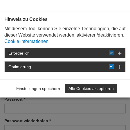
Architektenkammer
Toggle
navigati
Hinweis zu Cookies
Mit diesem Tool können Sie einzelne Technologien, die auf
dieser Website verwendet werden, aktivieren/deaktivieren.
Cookie Informationen.
Neues Benutzerprofil
Erforderlich
erstellen
Optimierung
Benutzername (E-Mail)
*
Einstellungen speichern
Alle Cookies akzeptieren
Passwort
*
Passwort wiederholen
*